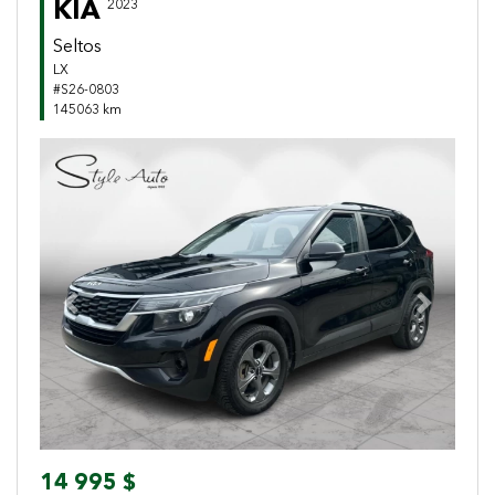
KIA
2023
Seltos
LX
#S26-0803
145063 km
Previous
Next
14 995 $