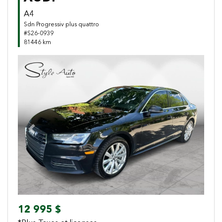
A4
Sdn Progressiv plus quattro
#S26-0939
81446 km
Previous
Next
12 995 $