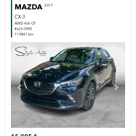
MAZDA
2017
CX-3
AWD 4dr GT
#s26-0985
119841 km
Previous
Next