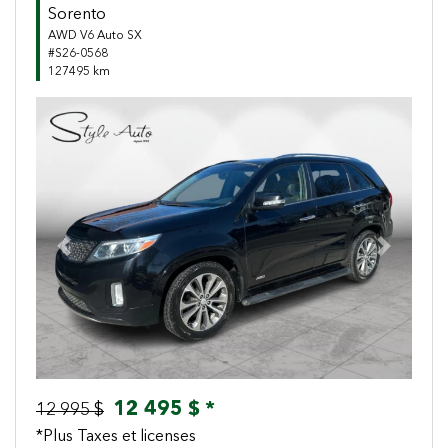
Sorento
AWD V6 Auto SX
#S26-0568
127495 km
Previous
Next
12 495 $ *
12 995 $
*Plus Taxes et licenses