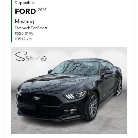
Disponible
FORD
2015
Mustang
Fastback EcoBoost
#S26-0199
63512 km
Previous
Next