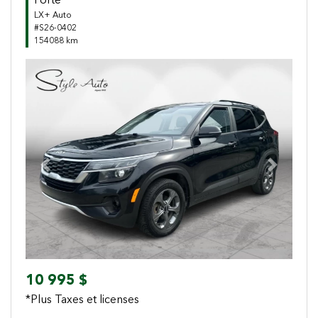
Forte
LX+ Auto
#S26-0402
154088 km
Previous
Next
10 995 $
*Plus Taxes et licenses