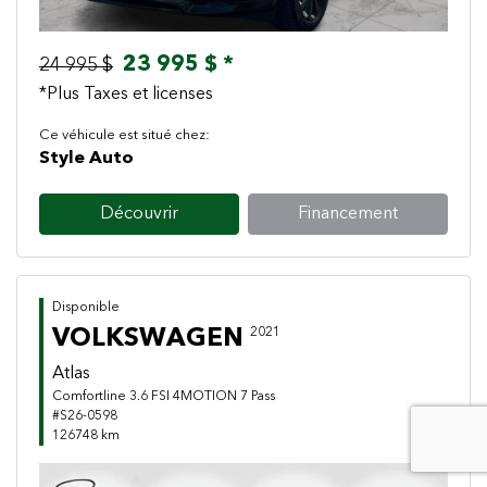
23 995 $ *
24 995 $
*Plus Taxes et licenses
Ce véhicule est situé chez:
Style Auto
Découvrir
Financement
Disponible
VOLKSWAGEN
2021
Atlas
Comfortline 3.6 FSI 4MOTION 7 Pass
#S26-0598
126748 km