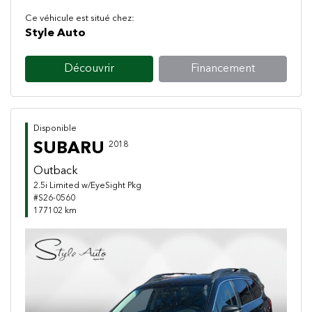
Ce véhicule est situé chez:
Style Auto
Découvrir
Financement
Disponible
SUBARU
2018
Outback
2.5i Limited w/EyeSight Pkg
#S26-0560
177102 km