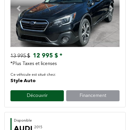
Previous
Next
12 995 $ *
13 995 $
*Plus Taxes et licenses
Ce véhicule est situé chez:
Style Auto
Découvrir
Financement
Disponible
AUDI
2015