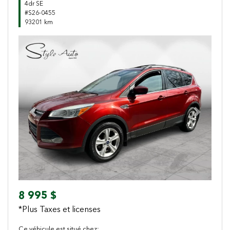
4dr SE
#S26-0455
93201 km
Previous
Next
8 995 $
*Plus Taxes et licenses
Ce véhicule est situé chez: