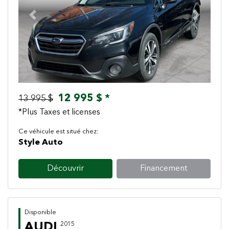
Previous
Next
12 995 $ *
13 995 $
*Plus Taxes et licenses
Ce véhicule est situé chez:
Style Auto
Découvrir
Financement
Disponible
AUDI
2015