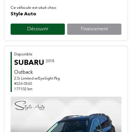
Ce véhicule est situé chez:
Style Auto
Découvrir
Financement
Disponible
SUBARU
2018
Outback
2.5i Limited w/EyeSight Pkg
#S26-0560
177102 km