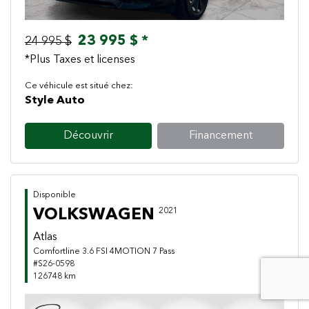
23 995 $ *
24 995 $
*Plus Taxes et licenses
Ce véhicule est situé chez:
Style Auto
Découvrir
Financement
Disponible
VOLKSWAGEN
2021
Atlas
Comfortline 3.6 FSI 4MOTION 7 Pass
#S26-0598
126748 km