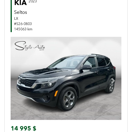
KIA
2023
Seltos
LX
#S26-0803
145063 km
Previous
Next
14 995 $