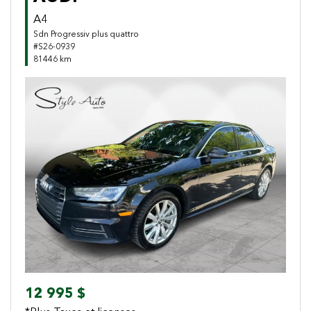
A4
Sdn Progressiv plus quattro
#S26-0939
81446 km
Previous
Next
12 995 $