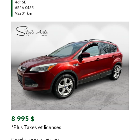
4dr SE
#S26-0455
93201 km
Previous
Next
8 995 $
*Plus Taxes et licenses
Ce véhicule est situé chez: