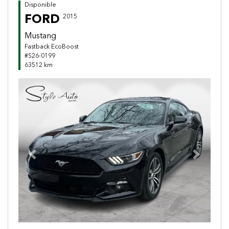
Disponible
FORD
2015
Mustang
Fastback EcoBoost
#S26-0199
63512 km
Previous
Next