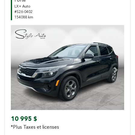
Forte
LX+ Auto
#S26-0402
154088 km
Previous
Next
10 995 $
*Plus Taxes et licenses