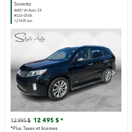
Sorento
AWD V6 Auto SX
#S26-0568
127495 km
Previous
Next
12 495 $ *
12 995 $
*Plus Taxes et licenses