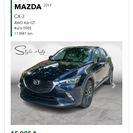
MAZDA
2017
CX-3
AWD 4dr GT
#s26-0985
119841 km
Previous
Next