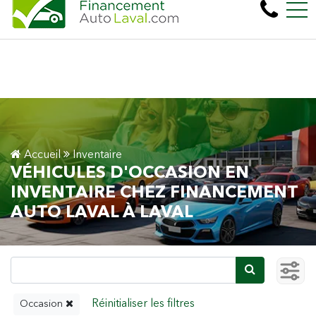
Plus de 600 véhicules! 100% Approuvé Prêt auto 
EN
450, boul. Cartier Ouest, Laval, QC, CA H7N 2L6
Accueil
Inventaire
VÉHICULES D'OCCASION EN
INVENTAIRE CHEZ FINANCEMENT
AUTO LAVAL À LAVAL
Occasion