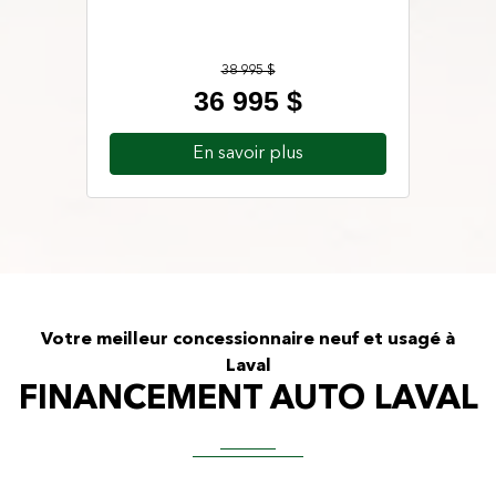
2023
38 995 $
45 995 $
36 995 $
45 995 $
En savoir plus
En savoir plus
Votre meilleur concessionnaire neuf et usagé à
Laval
FINANCEMENT AUTO LAVAL