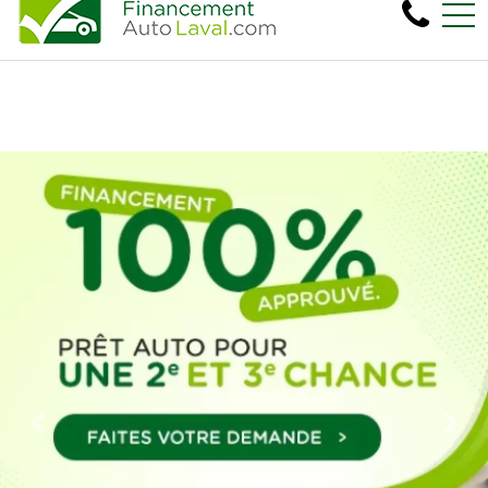
Plus de 600 véhicules! 100% Approu
EN
450, boul. Cartier Ouest, Laval, QC, CA H7N 2L6
Previous
Next