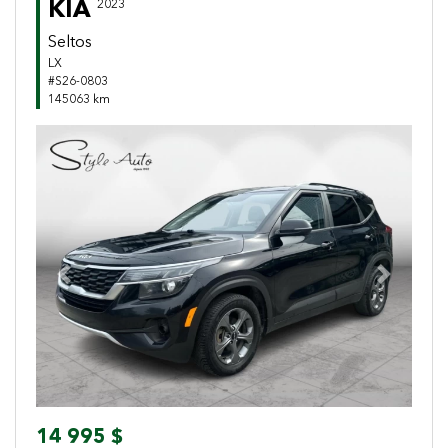
KIA
2023
Seltos
LX
#S26-0803
145063 km
Previous
Next
14 995 $