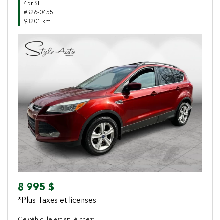
4dr SE
#S26-0455
93201 km
Previous
Next
8 995 $
*Plus Taxes et licenses
Ce véhicule est situé chez: