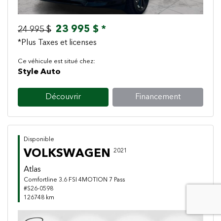
23 995 $ *
24 995 $
*Plus Taxes et licenses
Ce véhicule est situé chez:
Style Auto
Découvrir
Financement
Disponible
VOLKSWAGEN
2021
Atlas
Comfortline 3.6 FSI 4MOTION 7 Pass
#S26-0598
126748 km