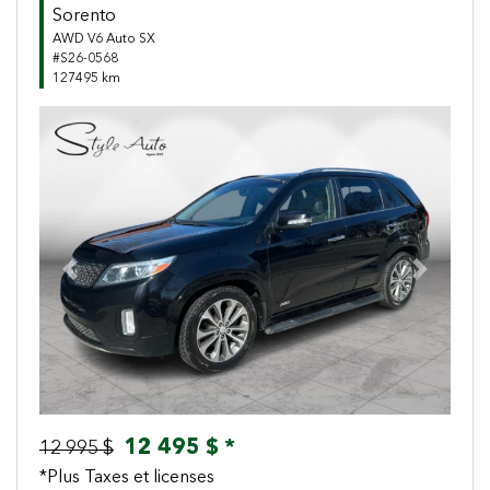
Sorento
AWD V6 Auto SX
#S26-0568
127495 km
Previous
Next
12 495 $ *
12 995 $
*Plus Taxes et licenses