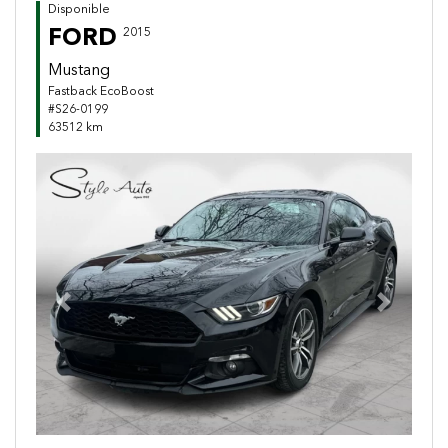
Disponible
FORD
2015
Mustang
Fastback EcoBoost
#S26-0199
63512 km
Previous
Next