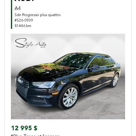
A4
Sdn Progressiv plus quattro
#S26-0939
81446 km
Previous
Next
12 995 $