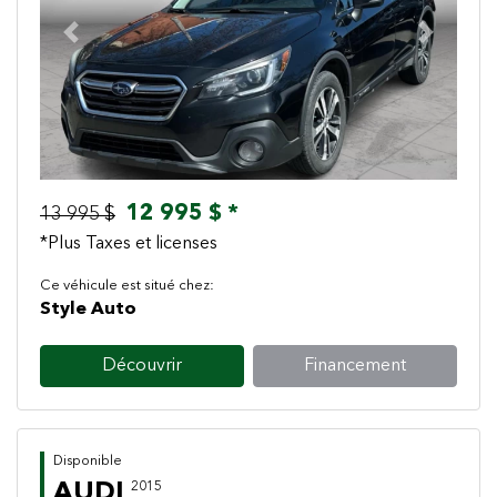
Previous
Next
12 995 $ *
13 995 $
*Plus Taxes et licenses
Ce véhicule est situé chez:
Style Auto
Découvrir
Financement
Disponible
AUDI
2015