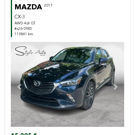
MAZDA
2017
CX-3
AWD 4dr GT
#s26-0985
119841 km
Previous
Next