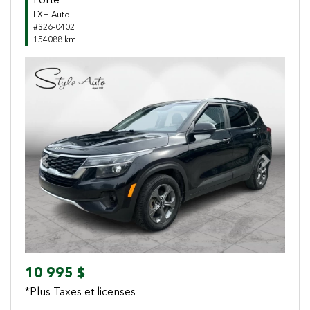
Forte
LX+ Auto
#S26-0402
154088 km
Previous
Next
10 995 $
*Plus Taxes et licenses