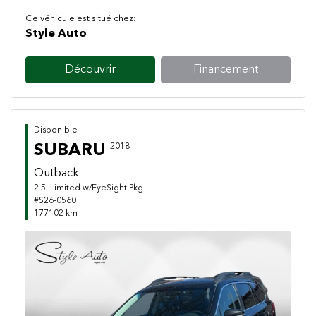
Ce véhicule est situé chez:
Style Auto
Découvrir
Financement
Disponible
SUBARU
2018
Outback
2.5i Limited w/EyeSight Pkg
#S26-0560
177102 km