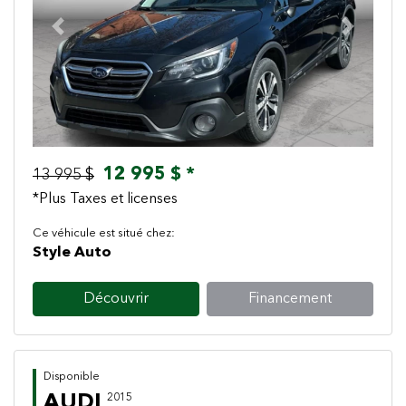
Previous
Next
12 995 $ *
13 995 $
*Plus Taxes et licenses
Ce véhicule est situé chez:
Style Auto
Découvrir
Financement
Disponible
AUDI
2015