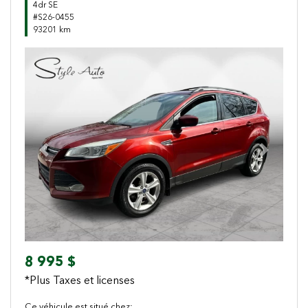
4dr SE
#S26-0455
93201 km
Previous
Next
8 995 $
*Plus Taxes et licenses
Ce véhicule est situé chez: