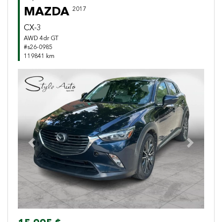
MAZDA
2017
CX-3
AWD 4dr GT
#s26-0985
119841 km
Previous
Next