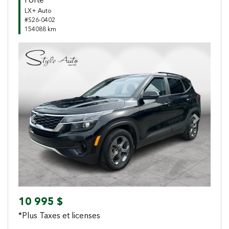
Forte
LX+ Auto
#S26-0402
154088 km
Previous
Next
10 995 $
*Plus Taxes et licenses