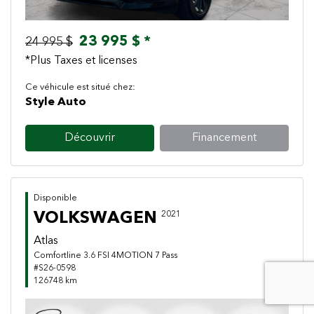
23 995 $ *
24 995 $
*Plus Taxes et licenses
Ce véhicule est situé chez:
Style Auto
Découvrir
Financement
Disponible
VOLKSWAGEN
2021
Atlas
Comfortline 3.6 FSI 4MOTION 7 Pass
#S26-0598
126748 km