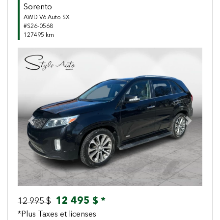
Sorento
AWD V6 Auto SX
#S26-0568
127495 km
Previous
Next
12 495 $ *
12 995 $
*Plus Taxes et licenses