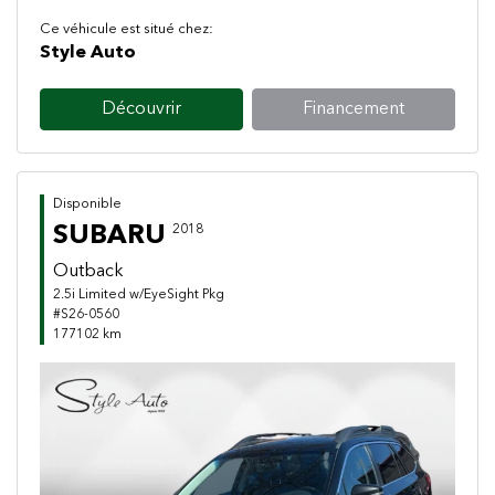
Ce véhicule est situé chez:
Style Auto
Découvrir
Financement
Disponible
SUBARU
2018
Outback
2.5i Limited w/EyeSight Pkg
#S26-0560
177102 km