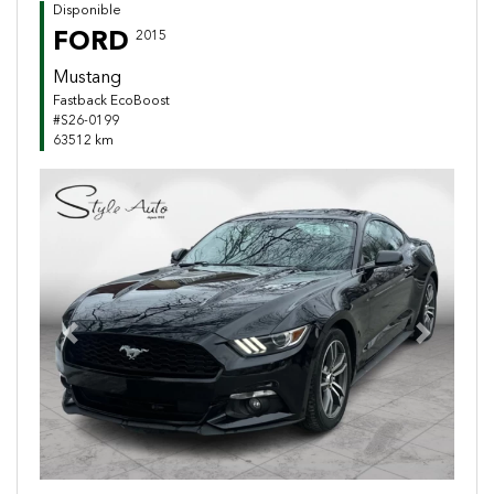
Disponible
FORD
2015
Mustang
Fastback EcoBoost
#S26-0199
63512 km
Previous
Next