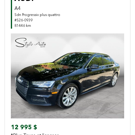
A4
Sdn Progressiv plus quattro
#S26-0939
81446 km
Previous
Next
12 995 $