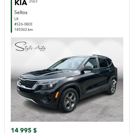
KIA
2023
Seltos
LX
#S26-0803
145063 km
Previous
Next
14 995 $