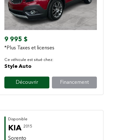
Previous
Next
9 995 $
*Plus Taxes et licenses
Ce véhicule est situé chez:
Style Auto
Découvrir
Financement
Disponible
KIA
2015
Sorento