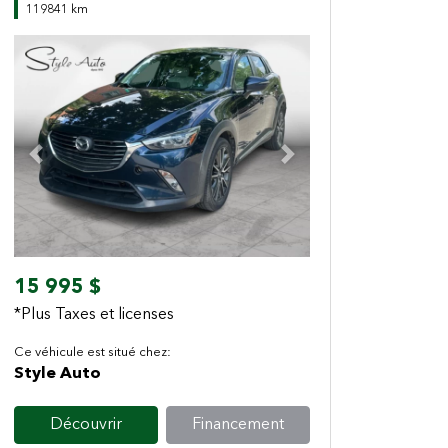
119841 km
Previous
Next
15 995 $
*Plus Taxes et licenses
Ce véhicule est situé chez:
Style Auto
Découvrir
Financement