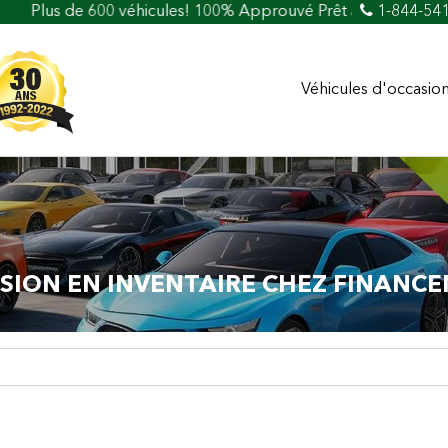
hicules! 100% Approuvé Prêt auto et crédit facile
1-844-54
Véhicules d'occasio
SION EN INVENTAIRE CHEZ FINANCE