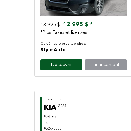
12 995 $ *
13 995 $
*Plus Taxes et licenses
Ce véhicule est situé chez:
Style Auto
Découvrir
Financement
Disponible
KIA
2023
Seltos
LX
#S26-0803