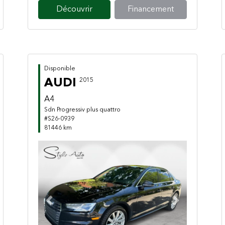
Découvrir
Financement
Disponible
AUDI
2015
A4
Sdn Progressiv plus quattro
#S26-0939
81446 km
Previous
Next