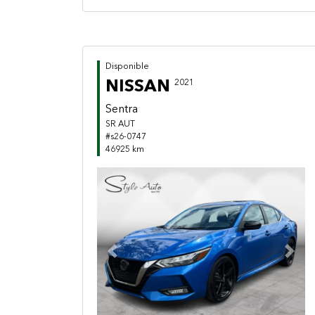
Disponible
NISSAN
2021
Sentra
SR AUT
#s26-0747
46925 km
Previous
Next