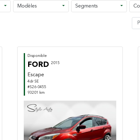
Modèles
Segments
Co
Disponible
FORD
2015
Escape
4dr SE
#S26-0455
93201 km