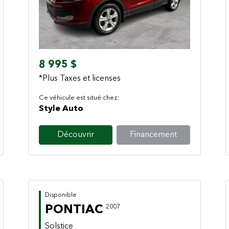
Previous
Next
8 995 $
*Plus Taxes et licenses
Ce véhicule est situé chez:
Style Auto
Découvrir
Financement
Disponible
PONTIAC
2007
Solstice