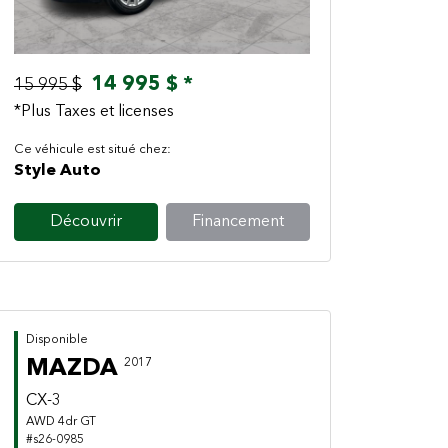
14 995 $ *
15 995 $
*Plus Taxes et licenses
Ce véhicule est situé chez:
Style Auto
Découvrir
Financement
Disponible
MAZDA
2017
CX-3
AWD 4dr GT
#s26-0985