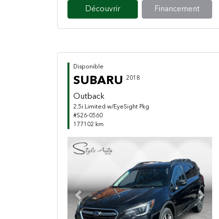
Découvrir
Financement
Disponible
SUBARU
2018
Outback
2.5i Limited w/EyeSight Pkg
#S26-0560
177102 km
Previous
Next