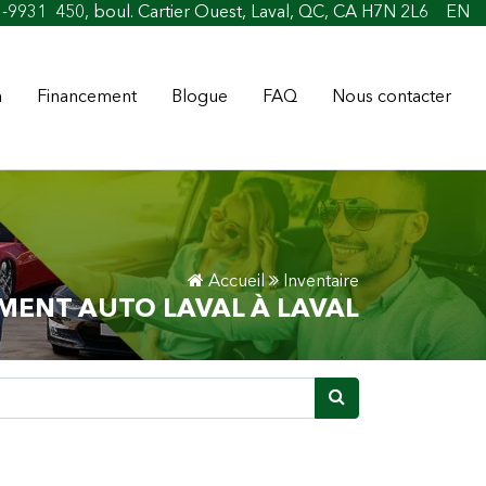
1-9931
450, boul. Cartier Ouest, Laval, QC, CA H7N 2L6
EN
n
Financement
Blogue
FAQ
Nous contacter
Accueil
Inventaire
MENT AUTO LAVAL À LAVAL