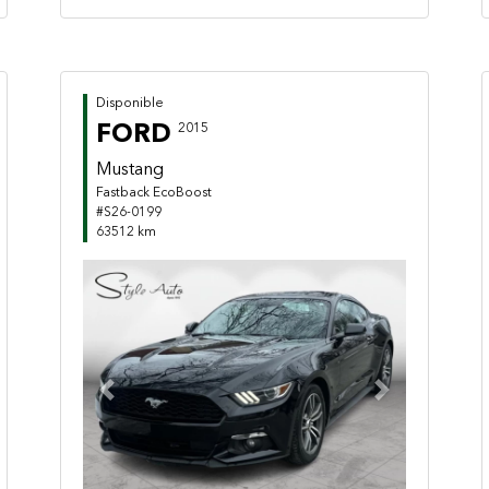
Disponible
FORD
2015
Mustang
Fastback EcoBoost
#S26-0199
63512 km
Previous
Next