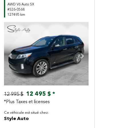
AWD V6 Auto SX
#S26-0568
127495 km
Previous
Next
12 495 $ *
12 995 $
*Plus Taxes et licenses
Ce véhicule est situé chez:
Style Auto