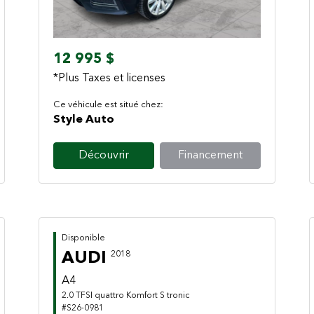
12 995 $
*Plus Taxes et licenses
Ce véhicule est situé chez:
Style Auto
Découvrir
Financement
Disponible
AUDI
2018
A4
2.0 TFSI quattro Komfort S tronic
#S26-0981