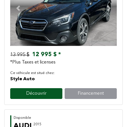
Previous
Next
12 995 $ *
13 995 $
*Plus Taxes et licenses
Ce véhicule est situé chez:
Style Auto
Découvrir
Financement
Disponible
AUDI
2015