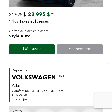
23 995 $ *
24 995 $
*Plus Taxes et licenses
Ce véhicule est situé chez:
Style Auto
Découvrir
Financement
Disponible
VOLKSWAGEN
2021
Atlas
Comfortline 3.6 FSI 4MOTION 7 Pass
#S26-0598
126748 km