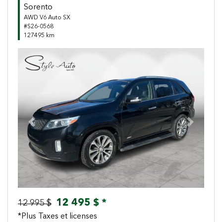
Sorento
AWD V6 Auto SX
#S26-0568
127495 km
Previous
Next
12 495 $ *
12 995 $
*Plus Taxes et licenses