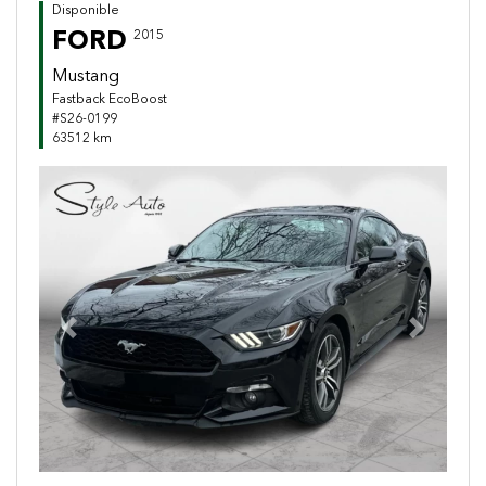
Disponible
FORD
2015
Mustang
Fastback EcoBoost
#S26-0199
63512 km
Previous
Next