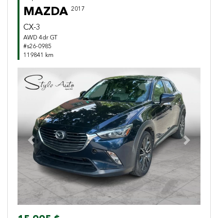
MAZDA
2017
CX-3
AWD 4dr GT
#s26-0985
119841 km
Previous
Next