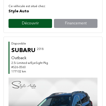
Ce véhicule est situé chez:
Style Auto
Découvrir
Financement
Disponible
SUBARU
2018
Outback
2.5i Limited w/EyeSight Pkg
#S26-0560
177102 km