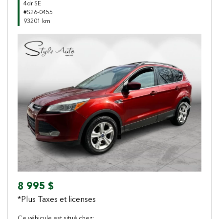
4dr SE
#S26-0455
93201 km
Previous
Next
8 995 $
*Plus Taxes et licenses
Ce véhicule est situé chez: