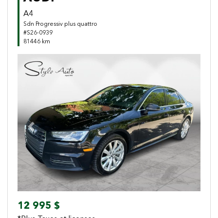
A4
Sdn Progressiv plus quattro
#S26-0939
81446 km
Previous
Next
12 995 $