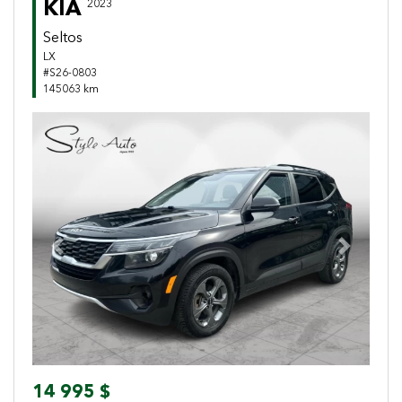
KIA
2023
Seltos
LX
#S26-0803
145063 km
Previous
Next
14 995 $