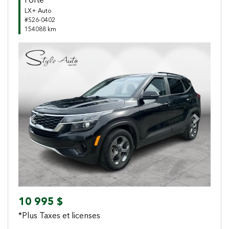
Forte
LX+ Auto
#S26-0402
154088 km
Previous
Next
10 995 $
*Plus Taxes et licenses