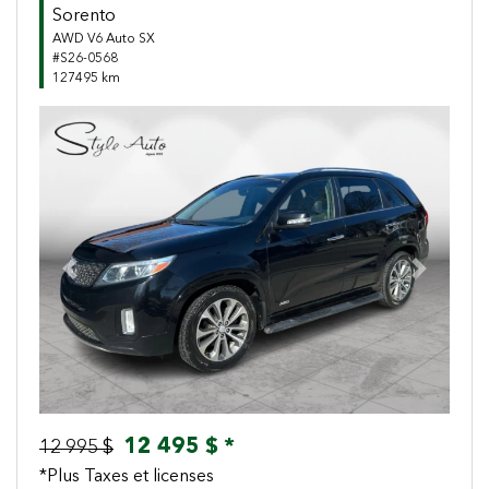
Sorento
AWD V6 Auto SX
#S26-0568
127495 km
Previous
Next
12 495 $ *
12 995 $
*Plus Taxes et licenses