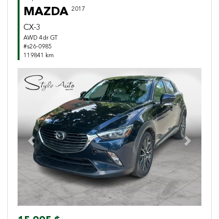
MAZDA
2017
CX-3
AWD 4dr GT
#s26-0985
119841 km
Previous
Next