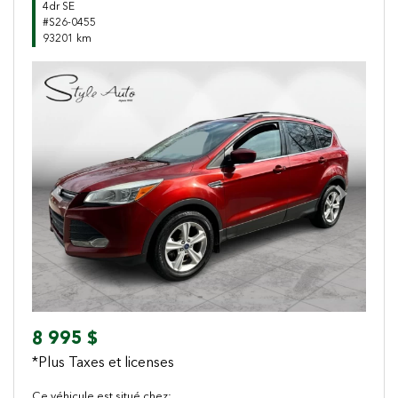
4dr SE
#S26-0455
93201 km
Previous
Next
8 995 $
*Plus Taxes et licenses
Ce véhicule est situé chez: