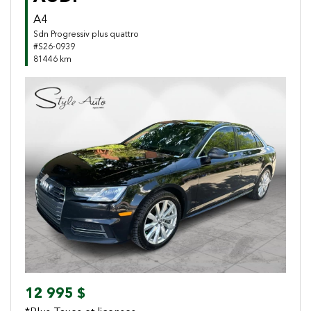
A4
Sdn Progressiv plus quattro
#S26-0939
81446 km
Previous
Next
12 995 $