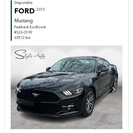
Disponible
FORD
2015
Mustang
Fastback EcoBoost
#S26-0199
63512 km
Previous
Next