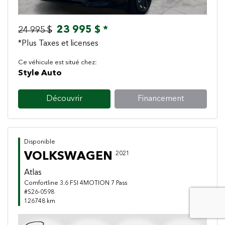
23 995 $ *
24 995 $
*Plus Taxes et licenses
Ce véhicule est situé chez:
Style Auto
Découvrir
Financement
Disponible
VOLKSWAGEN
2021
Atlas
Comfortline 3.6 FSI 4MOTION 7 Pass
#S26-0598
126748 km