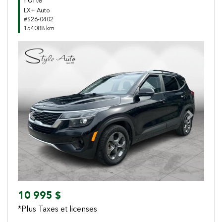
Forte
LX+ Auto
#S26-0402
154088 km
Previous
Next
10 995 $
*Plus Taxes et licenses