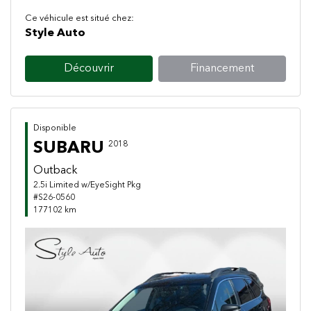
Ce véhicule est situé chez:
Style Auto
Découvrir
Financement
Disponible
SUBARU
2018
Outback
2.5i Limited w/EyeSight Pkg
#S26-0560
177102 km