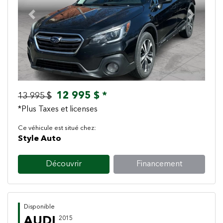
Previous
Next
12 995 $ *
13 995 $
*Plus Taxes et licenses
Ce véhicule est situé chez:
Style Auto
Découvrir
Financement
Disponible
AUDI
2015