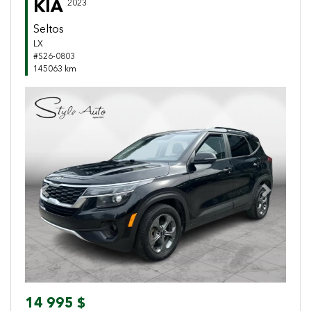
KIA
2023
Seltos
LX
#S26-0803
145063 km
Previous
Next
14 995 $