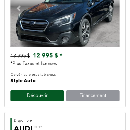
Previous
Next
12 995 $ *
13 995 $
*Plus Taxes et licenses
Ce véhicule est situé chez:
Style Auto
Découvrir
Financement
Disponible
AUDI
2015