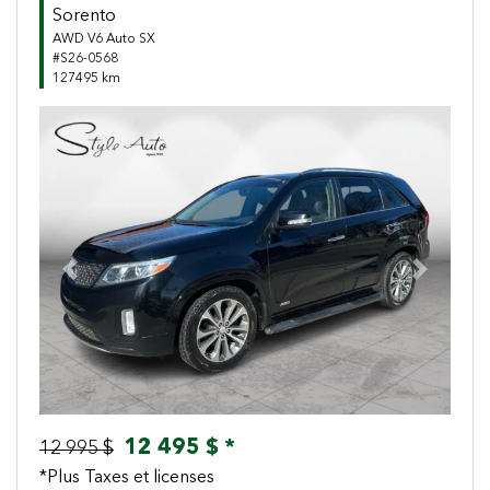
Sorento
AWD V6 Auto SX
#S26-0568
127495 km
Previous
Next
12 495 $ *
12 995 $
*Plus Taxes et licenses