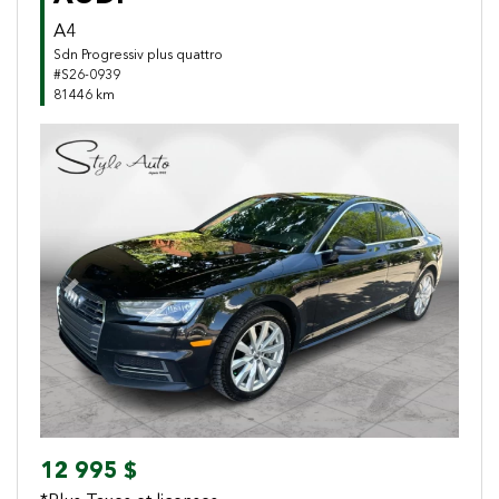
A4
Sdn Progressiv plus quattro
#S26-0939
81446 km
Previous
Next
12 995 $