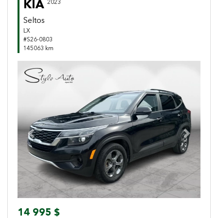
KIA
2023
Seltos
LX
#S26-0803
145063 km
Previous
Next
14 995 $