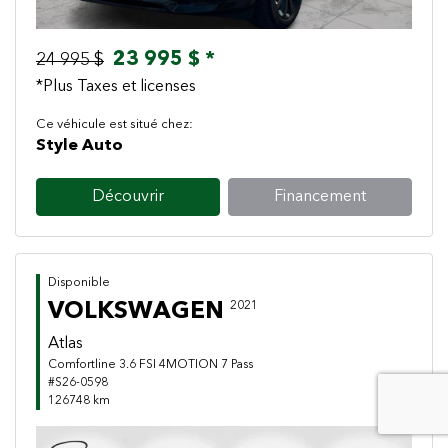
23 995 $ *
24 995 $
*Plus Taxes et licenses
Ce véhicule est situé chez:
Style Auto
Découvrir
Financement
Disponible
VOLKSWAGEN
2021
Atlas
Comfortline 3.6 FSI 4MOTION 7 Pass
#S26-0598
126748 km