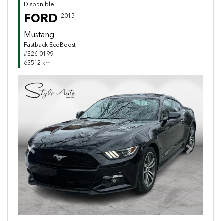
Disponible
FORD
2015
Mustang
Fastback EcoBoost
#S26-0199
63512 km
Previous
Next