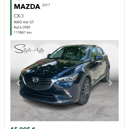
MAZDA
2017
CX-3
AWD 4dr GT
#s26-0985
119841 km
Previous
Next