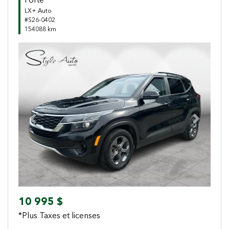
Forte
LX+ Auto
#S26-0402
154088 km
Previous
Next
10 995 $
*Plus Taxes et licenses