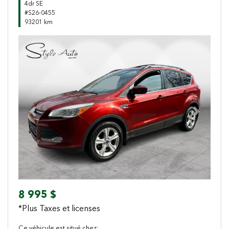
4dr SE
#S26-0455
93201 km
Previous
Next
8 995 $
*Plus Taxes et licenses
Ce véhicule est situé chez: