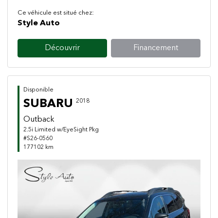
Ce véhicule est situé chez:
Style Auto
Découvrir
Financement
Disponible
SUBARU
2018
Outback
2.5i Limited w/EyeSight Pkg
#S26-0560
177102 km