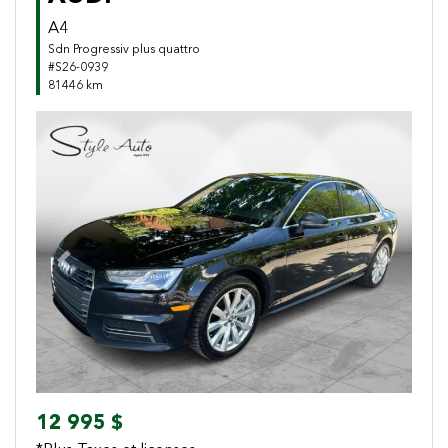
A4
Sdn Progressiv plus quattro
#S26-0939
81446 km
Previous
Next
12 995 $