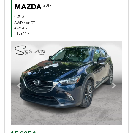
MAZDA
2017
CX-3
AWD 4dr GT
#s26-0985
119841 km
Previous
Next