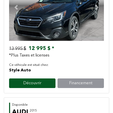
Previous
Next
12 995 $ *
13 995 $
*Plus Taxes et licenses
Ce véhicule est situé chez:
Style Auto
Découvrir
Financement
Disponible
AUDI
2015