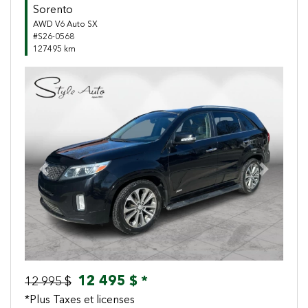
Sorento
AWD V6 Auto SX
#S26-0568
127495 km
Previous
Next
12 495 $ *
12 995 $
*Plus Taxes et licenses