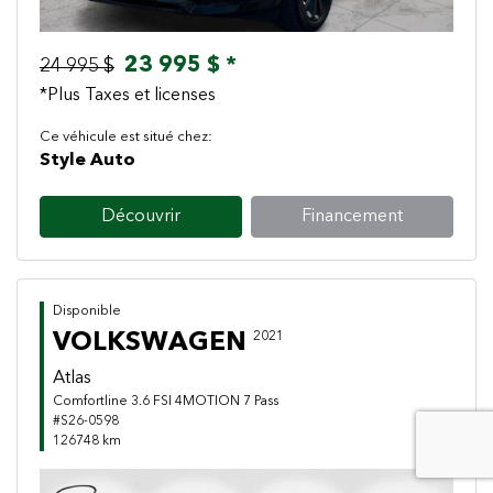
23 995 $ *
24 995 $
*Plus Taxes et licenses
Ce véhicule est situé chez:
Style Auto
Découvrir
Financement
Disponible
VOLKSWAGEN
2021
Atlas
Comfortline 3.6 FSI 4MOTION 7 Pass
#S26-0598
126748 km