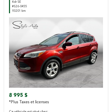
4dr SE
#S26-0455
93201 km
Previous
Next
8 995 $
*Plus Taxes et licenses
Ce véhicule est situé chez: