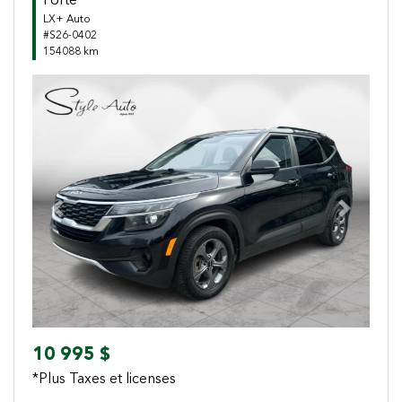
Forte
LX+ Auto
#S26-0402
154088 km
Previous
Next
10 995 $
*Plus Taxes et licenses