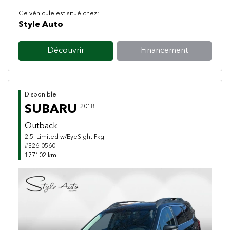
Ce véhicule est situé chez:
Style Auto
Découvrir
Financement
Disponible
SUBARU
2018
Outback
2.5i Limited w/EyeSight Pkg
#S26-0560
177102 km