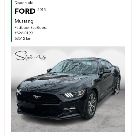
Disponible
FORD
2015
Mustang
Fastback EcoBoost
#S26-0199
63512 km
Previous
Next