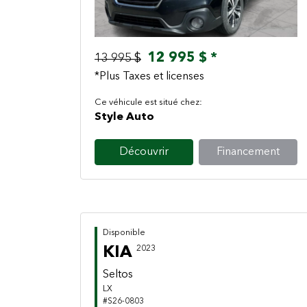
12 995 $ *
13 995 $
*Plus Taxes et licenses
Ce véhicule est situé chez:
Style Auto
Découvrir
Financement
Disponible
KIA
2023
Seltos
LX
#S26-0803