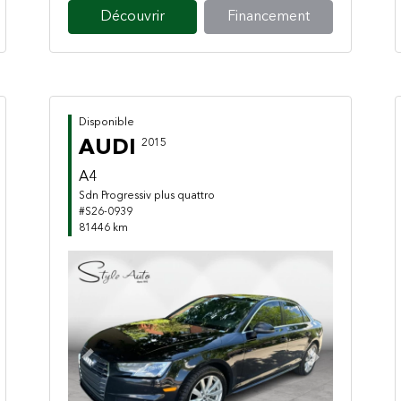
Découvrir
Financement
Disponible
AUDI
2015
A4
Sdn Progressiv plus quattro
#S26-0939
81446 km
Previous
Next