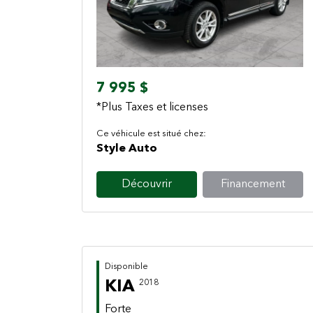
Previous
Next
7 995 $
*Plus Taxes et licenses
Ce véhicule est situé chez:
Style Auto
Découvrir
Financement
Disponible
KIA
2018
Forte