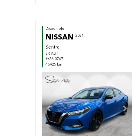
Disponible
NISSAN
2021
Sentra
SR AUT
#s26-0747
46925 km
Previous
Next