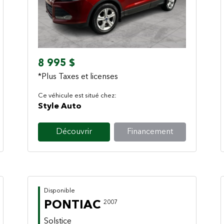
Previous
Next
8 995 $
*Plus Taxes et licenses
Ce véhicule est situé chez:
Style Auto
Découvrir
Financement
Disponible
PONTIAC
2007
Solstice