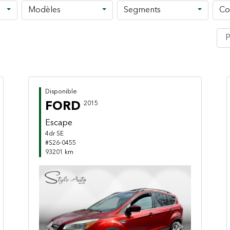
Modèles
Segments
Co
Disponible
FORD
2015
Escape
4dr SE
#S26-0455
93201 km