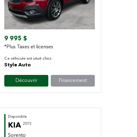
Previous
Next
9 995 $
*Plus Taxes et licenses
Ce véhicule est situé chez:
Style Auto
Découvrir
Financement
Disponible
KIA
2015
Sorento