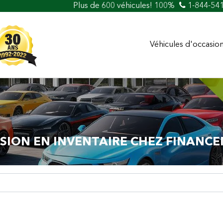
Plus de 600 véhicules! 100% Approuvé Prêt auto et c
1-844-54
Véhicules d'occasio
SION EN INVENTAIRE CHEZ FINANCE