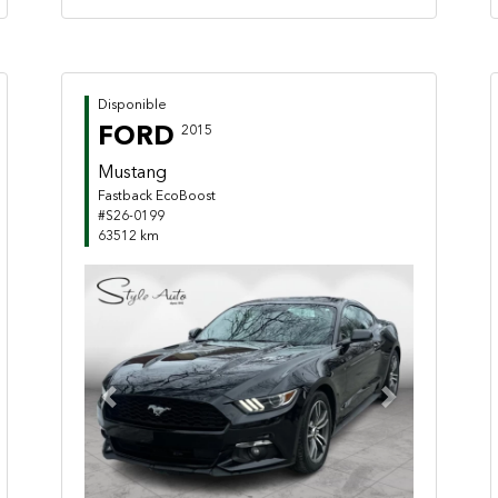
Disponible
FORD
2015
Mustang
Fastback EcoBoost
#S26-0199
63512 km
Previous
Next