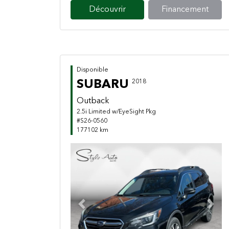
Découvrir
Financement
Disponible
SUBARU
2018
Outback
2.5i Limited w/EyeSight Pkg
#S26-0560
177102 km
Previous
Next