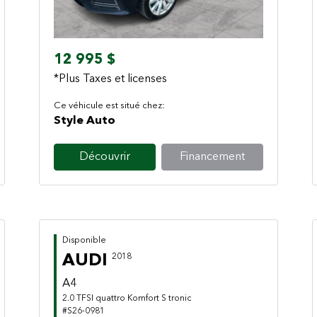
12 995 $
*Plus Taxes et licenses
Ce véhicule est situé chez:
Style Auto
Découvrir
Financement
Disponible
AUDI
2018
A4
2.0 TFSI quattro Komfort S tronic
#S26-0981