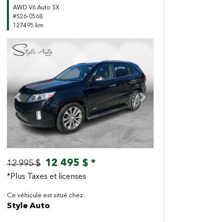
AWD V6 Auto SX
#S26-0568
127495 km
Previous
Next
12 495 $ *
12 995 $
*Plus Taxes et licenses
Ce véhicule est situé chez:
Style Auto