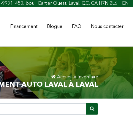
rédit facile
1-9931
450, boul. Cartier Ouest, Laval, QC, CA H7N 2L6
EN
n
Financement
Blogue
FAQ
Nous contacter
Accueil
Inventaire
MENT AUTO LAVAL À LAVAL