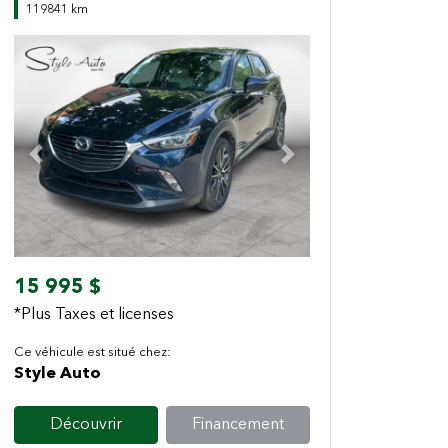
119841 km
Previous
Next
15 995 $
*Plus Taxes et licenses
Ce véhicule est situé chez:
Style Auto
Découvrir
Financement