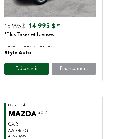
14 995 $ *
15 995 $
*Plus Taxes et licenses
Ce véhicule est situé chez:
Style Auto
Découvrir
Financement
Disponible
MAZDA
2017
CX-3
AWD 4dr GT
#s26-0985