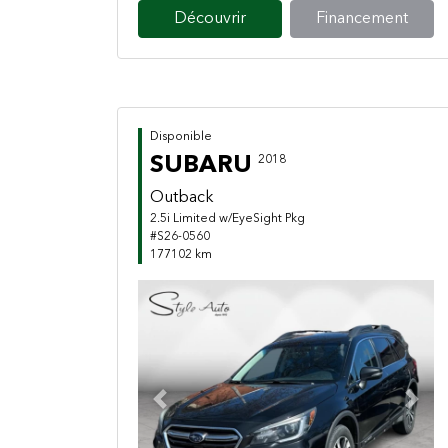
Découvrir
Financement
Disponible
SUBARU
2018
Outback
2.5i Limited w/EyeSight Pkg
#S26-0560
177102 km
Previous
Next