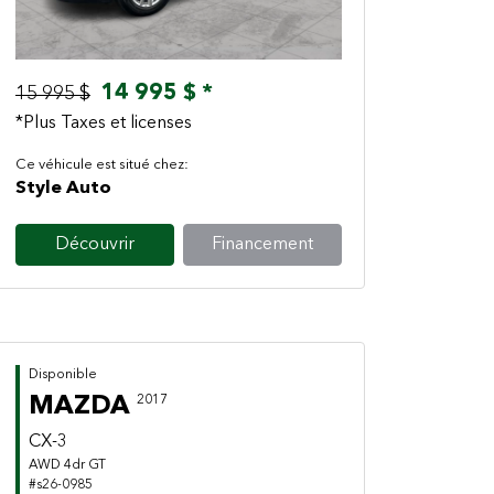
14 995 $ *
15 995 $
*Plus Taxes et licenses
Ce véhicule est situé chez:
Style Auto
Découvrir
Financement
Disponible
MAZDA
2017
CX-3
AWD 4dr GT
#s26-0985