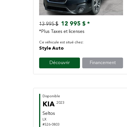
12 995 $ *
13 995 $
*Plus Taxes et licenses
Ce véhicule est situé chez:
Style Auto
Découvrir
Financement
Disponible
KIA
2023
Seltos
LX
#S26-0803