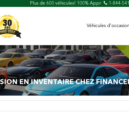
 de 600 véhicules! 100% Approuvé Prêt auto et crédit facile
1-844-54
Véhicules d'occasio
SION EN INVENTAIRE CHEZ FINANCE