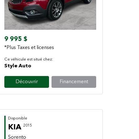
Previous
Next
9 995 $
*Plus Taxes et licenses
Ce véhicule est situé chez:
Style Auto
Découvrir
Financement
Disponible
KIA
2015
Sorento