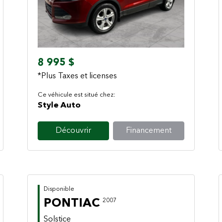
Previous
Next
8 995 $
*Plus Taxes et licenses
Ce véhicule est situé chez:
Style Auto
Découvrir
Financement
Disponible
PONTIAC
2007
Solstice