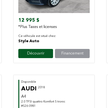
12 995 $
*Plus Taxes et licenses
Ce véhicule est situé chez:
Style Auto
Découvrir
Financement
Disponible
AUDI
2018
A4
2.0 TFSI quattro Komfort S tronic
#S26-0981