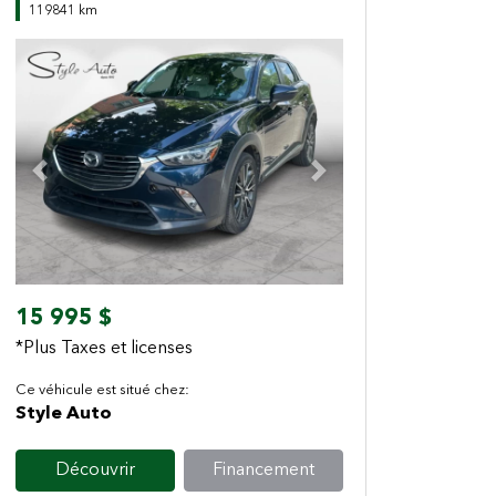
119841 km
Previous
Next
15 995 $
*Plus Taxes et licenses
Ce véhicule est situé chez:
Style Auto
Découvrir
Financement