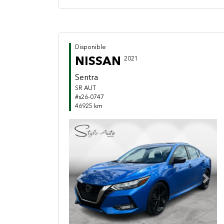
Disponible
NISSAN
2021
Sentra
SR AUT
#s26-0747
46925 km
Previous
Next