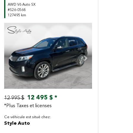
AWD V6 Auto SX
#S26-0568
127495 km
Previous
Next
12 495 $ *
12 995 $
*Plus Taxes et licenses
Ce véhicule est situé chez:
Style Auto