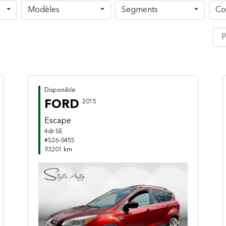
Modèles
Segments
Co
Disponible
FORD
2015
Escape
4dr SE
#S26-0455
93201 km