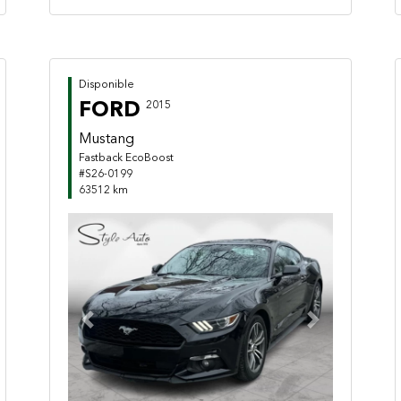
Disponible
FORD
2015
Mustang
Fastback EcoBoost
#S26-0199
63512 km
Previous
Next