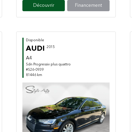
Découvrir
Financement
Disponible
AUDI
2015
A4
Sdn Progressiv plus quattro
#S26-0939
81446 km
Previous
Next