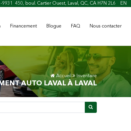
1-9931
450, boul. Cartier Ouest, Laval, QC, CA H7N 2L6
EN
n
Financement
Blogue
FAQ
Nous contacter
Accueil
Inventaire
MENT AUTO LAVAL À LAVAL