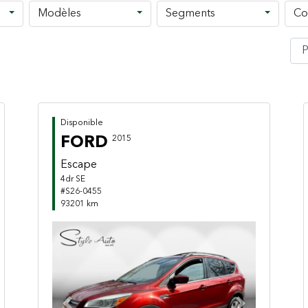
Modèles
Segments
Co
Disponible
FORD
2015
Escape
4dr SE
#S26-0455
93201 km