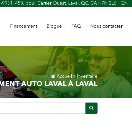
édit facile
1-9931
450, boul. Cartier Ouest, Laval, QC, CA H7N 2L6
EN
n
Financement
Blogue
FAQ
Nous contacter
Accueil
Inventaire
MENT AUTO LAVAL À LAVAL