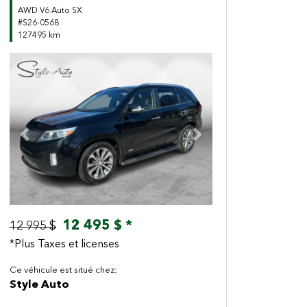
AWD V6 Auto SX
#S26-0568
127495 km
Previous
Next
12 495 $ *
12 995 $
*Plus Taxes et licenses
Ce véhicule est situé chez:
Style Auto