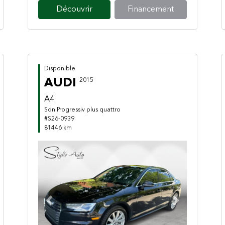
Découvrir
Financement
Disponible
AUDI
2015
A4
Sdn Progressiv plus quattro
#S26-0939
81446 km
Previous
Next