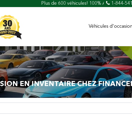
Plus de 600 véhicules! 100% Approuvé Prêt auto et cr
1-844-54
Véhicules d'occasio
SION EN INVENTAIRE CHEZ FINANCE