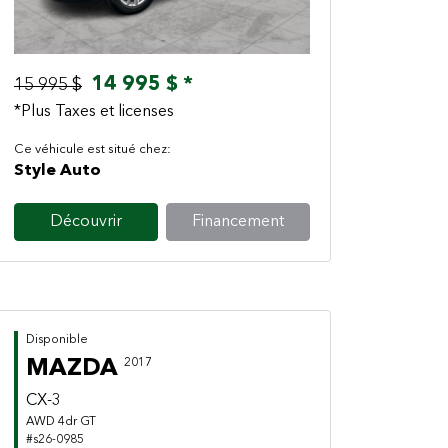
14 995 $ *
15 995 $
*Plus Taxes et licenses
Ce véhicule est situé chez:
Style Auto
Découvrir
Financement
Disponible
MAZDA
2017
CX-3
AWD 4dr GT
#s26-0985