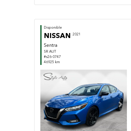
Disponible
NISSAN
2021
Sentra
SR AUT
#s26-0747
46925 km
Previous
Next