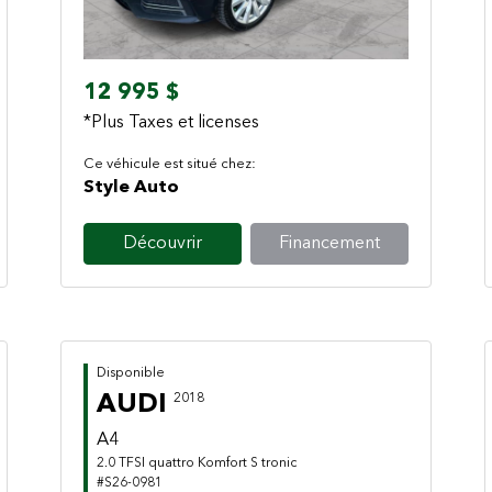
12 995 $
*Plus Taxes et licenses
Ce véhicule est situé chez:
Style Auto
Découvrir
Financement
Disponible
AUDI
2018
A4
2.0 TFSI quattro Komfort S tronic
#S26-0981