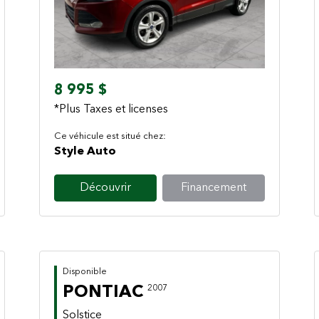
Previous
Next
8 995 $
*Plus Taxes et licenses
Ce véhicule est situé chez:
Style Auto
Découvrir
Financement
Disponible
PONTIAC
2007
Solstice