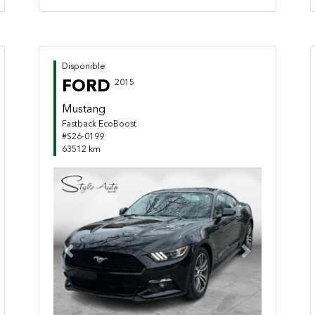
Disponible
FORD
2015
Mustang
Fastback EcoBoost
#S26-0199
63512 km
Previous
Next