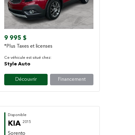
Previous
Next
9 995 $
*Plus Taxes et licenses
Ce véhicule est situé chez:
Style Auto
Découvrir
Financement
Disponible
KIA
2015
Sorento