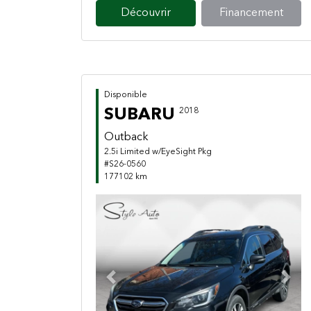
Découvrir
Financement
Disponible
SUBARU
2018
Outback
2.5i Limited w/EyeSight Pkg
#S26-0560
177102 km
Previous
Next