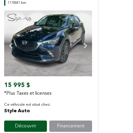
119841 km
Previous
Next
15 995 $
*Plus Taxes et licenses
Ce véhicule est situé chez:
Style Auto
Découvrir
Financement