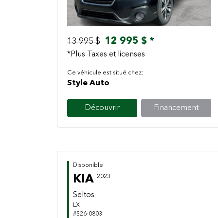
12 995 $ *
13 995 $
*Plus Taxes et licenses
Ce véhicule est situé chez:
Style Auto
Découvrir
Financement
Disponible
KIA
2023
Seltos
LX
#S26-0803