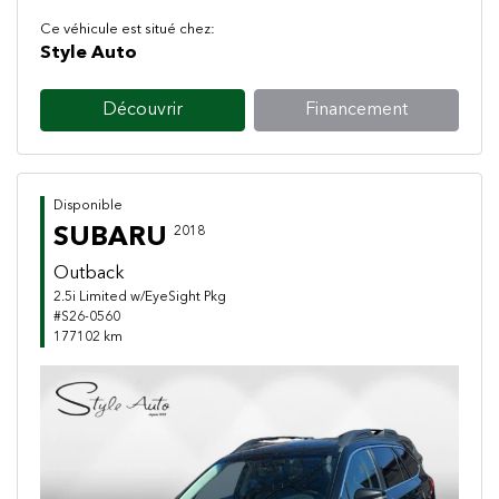
Ce véhicule est situé chez:
Style Auto
Découvrir
Financement
Disponible
SUBARU
2018
Outback
2.5i Limited w/EyeSight Pkg
#S26-0560
177102 km