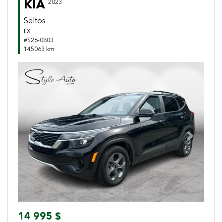
KIA
2023
Seltos
LX
#S26-0803
145063 km
Previous
Next
14 995 $