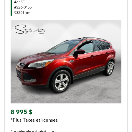
4dr SE
#S26-0455
93201 km
Previous
Next
8 995 $
*Plus Taxes et licenses
Ce véhicule est situé chez: