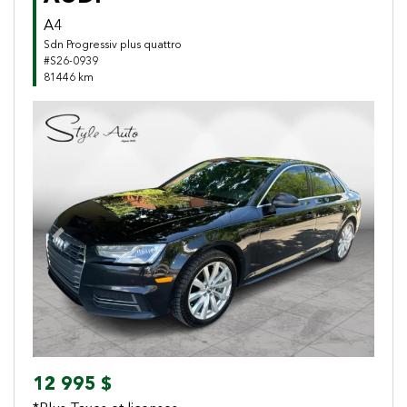
A4
Sdn Progressiv plus quattro
#S26-0939
81446 km
Previous
Next
12 995 $