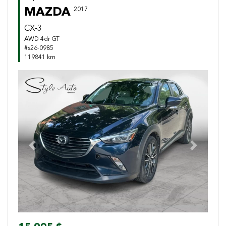
MAZDA
2017
CX-3
AWD 4dr GT
#s26-0985
119841 km
Previous
Next