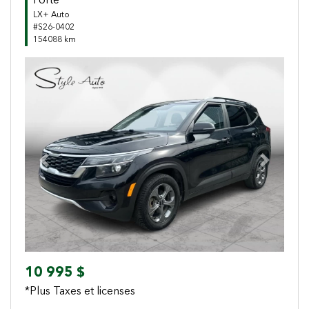
Forte
LX+ Auto
#S26-0402
154088 km
Previous
Next
10 995 $
*Plus Taxes et licenses