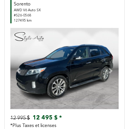
Sorento
AWD V6 Auto SX
#S26-0568
127495 km
Previous
Next
12 495 $ *
12 995 $
*Plus Taxes et licenses