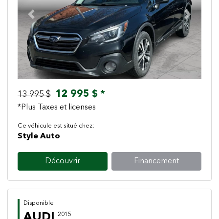
Previous
Next
12 995 $ *
13 995 $
*Plus Taxes et licenses
Ce véhicule est situé chez:
Style Auto
Découvrir
Financement
Disponible
AUDI
2015