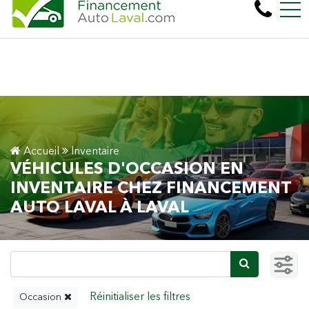
Plus de 600 véhicules! 100% Approuvé Prêt aut
EN
450, boul. Cartier Ouest, Laval, QC, CA H7N 2L6
Accueil
Inventaire
VÉHICULES D'OCCASION EN
INVENTAIRE CHEZ FINANCEMENT
AUTO LAVAL À LAVAL
Occasion