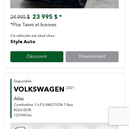
23 995 $ *
24 995 $
*Plus Taxes et licenses
Ce véhicule est situé chez:
Style Auto
Découvrir
Financement
Disponible
VOLKSWAGEN
2021
Atlas
Comfortline 3.6 FSI 4MOTION 7 Pass
#S26-0598
126748 km