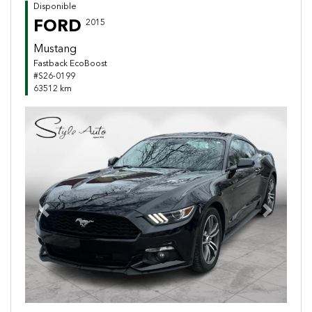
Disponible
FORD
2015
Mustang
Fastback EcoBoost
#S26-0199
63512 km
Previous
Next