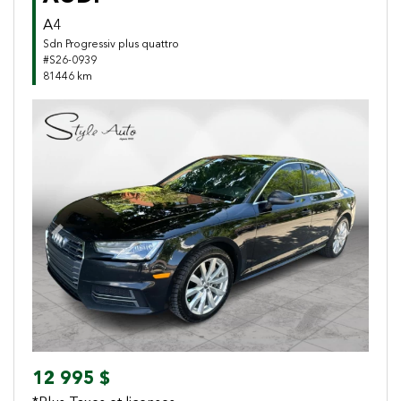
A4
Sdn Progressiv plus quattro
#S26-0939
81446 km
Previous
Next
12 995 $