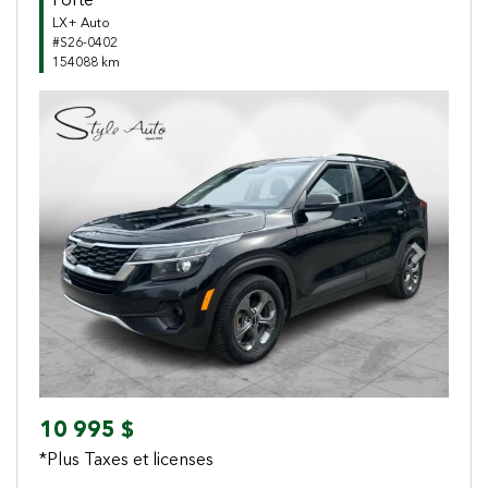
Forte
LX+ Auto
#S26-0402
154088 km
Previous
Next
10 995 $
*Plus Taxes et licenses