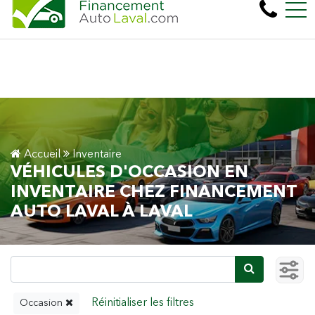
Plus de 600 véhicules! 100% Approuvé Prêt auto 
EN
450, boul. Cartier Ouest, Laval, QC, CA H7N 2L6
Accueil
Inventaire
VÉHICULES D'OCCASION EN
INVENTAIRE CHEZ FINANCEMENT
AUTO LAVAL À LAVAL
Occasion