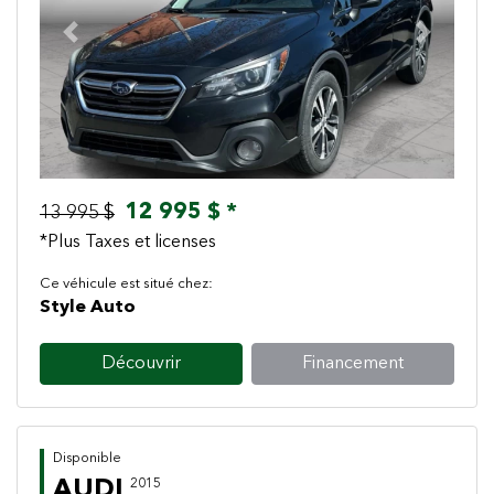
Previous
Next
12 995 $ *
13 995 $
*Plus Taxes et licenses
Ce véhicule est situé chez:
Style Auto
Découvrir
Financement
Disponible
AUDI
2015