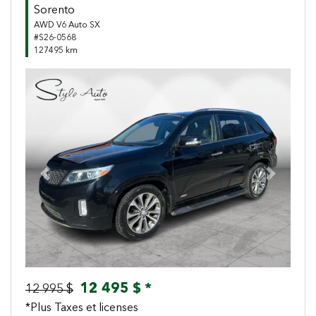
Sorento
AWD V6 Auto SX
#S26-0568
127495 km
Previous
Next
12 495 $ *
12 995 $
*Plus Taxes et licenses