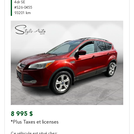
4dr SE
#S26-0455
93201 km
Previous
Next
8 995 $
*Plus Taxes et licenses
Ce véhicule est situé chez: