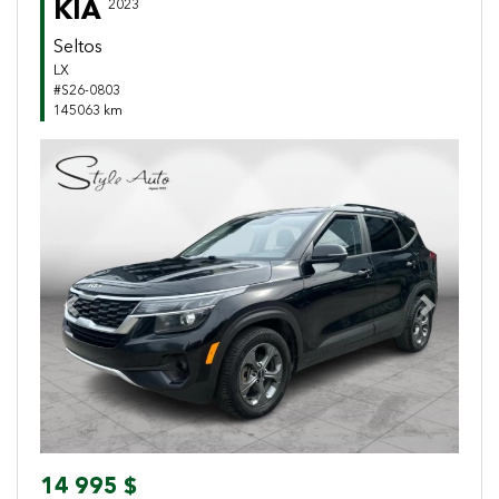
KIA
2023
Seltos
LX
#S26-0803
145063 km
Previous
Next
14 995 $