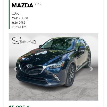
MAZDA
2017
CX-3
AWD 4dr GT
#s26-0985
119841 km
Previous
Next