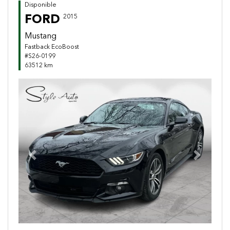
Disponible
FORD
2015
Mustang
Fastback EcoBoost
#S26-0199
63512 km
Previous
Next