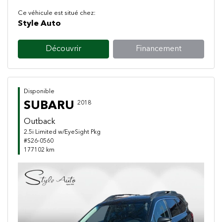
Ce véhicule est situé chez:
Style Auto
Découvrir
Financement
Disponible
SUBARU
2018
Outback
2.5i Limited w/EyeSight Pkg
#S26-0560
177102 km