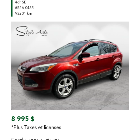
4dr SE
#S26-0455
93201 km
Previous
Next
8 995 $
*Plus Taxes et licenses
Ce véhicule est situé chez: