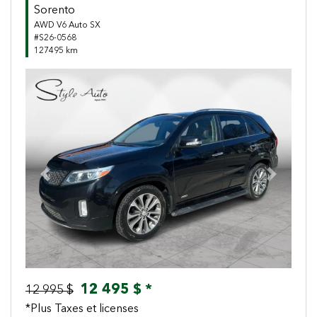
Sorento
AWD V6 Auto SX
#S26-0568
127495 km
Previous
Next
12 495 $ *
12 995 $
*Plus Taxes et licenses