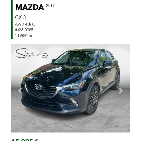
MAZDA
2017
CX-3
AWD 4dr GT
#s26-0985
119841 km
Previous
Next