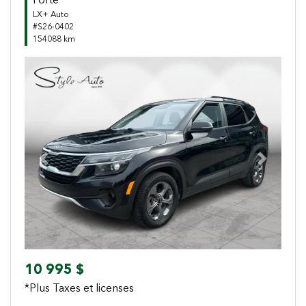
Forte
LX+ Auto
#S26-0402
154088 km
Previous
Next
10 995 $
*Plus Taxes et licenses