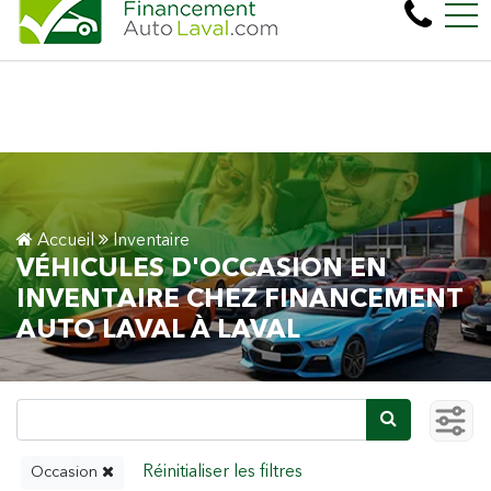
Plus de 600 véhicules! 100% Approuvé Prêt auto
EN
450, boul. Cartier Ouest, Laval, QC, CA H7N 2L6
Accueil
Inventaire
VÉHICULES D'OCCASION EN
INVENTAIRE CHEZ FINANCEMENT
AUTO LAVAL À LAVAL
Occasion