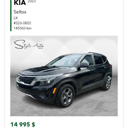
KIA
2023
Seltos
LX
#S26-0803
145063 km
Previous
Next
14 995 $