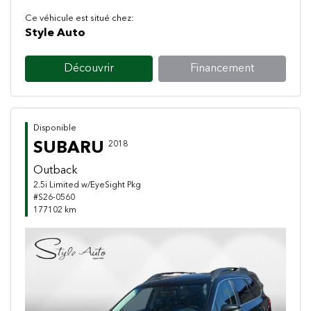
Ce véhicule est situé chez:
Style Auto
Découvrir
Financement
Disponible
SUBARU
2018
Outback
2.5i Limited w/EyeSight Pkg
#S26-0560
177102 km