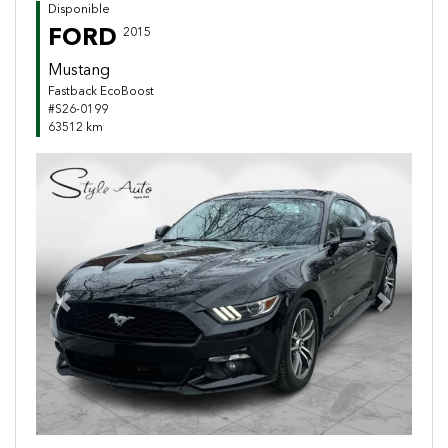
Disponible
FORD
2015
Mustang
Fastback EcoBoost
#S26-0199
63512 km
Previous
Next