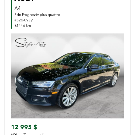
A4
Sdn Progressiv plus quattro
#S26-0939
81446 km
Previous
Next
12 995 $