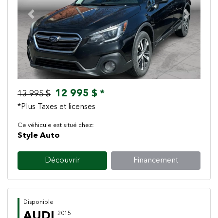
Previous
Next
12 995 $ *
13 995 $
*Plus Taxes et licenses
Ce véhicule est situé chez:
Style Auto
Découvrir
Financement
Disponible
AUDI
2015