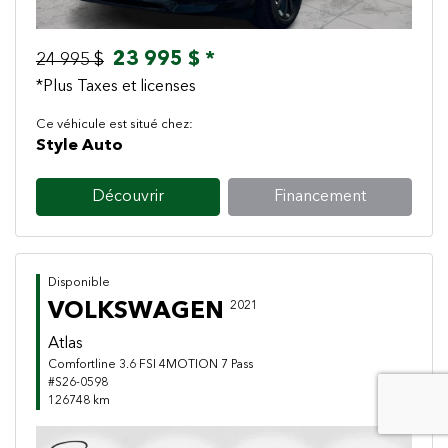
23 995 $ *
24 995 $
*Plus Taxes et licenses
Ce véhicule est situé chez:
Style Auto
Découvrir
Financement
Disponible
VOLKSWAGEN
2021
Atlas
Comfortline 3.6 FSI 4MOTION 7 Pass
#S26-0598
126748 km