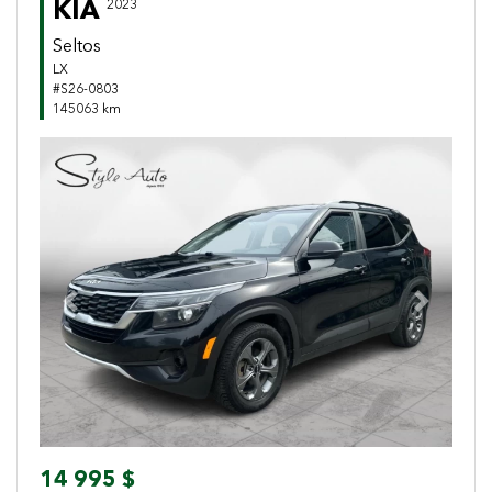
KIA
2023
Seltos
LX
#S26-0803
145063 km
Previous
Next
14 995 $