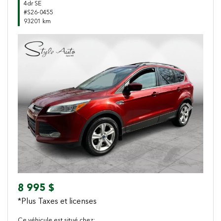
4dr SE
#S26-0455
93201 km
Previous
Next
8 995 $
*Plus Taxes et licenses
Ce véhicule est situé chez: