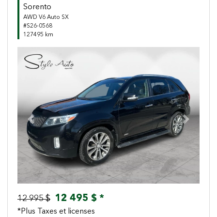
Sorento
AWD V6 Auto SX
#S26-0568
127495 km
Previous
Next
12 495 $ *
12 995 $
*Plus Taxes et licenses