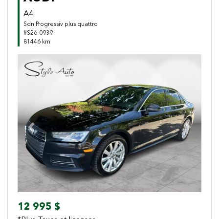
A4
Sdn Progressiv plus quattro
#S26-0939
81446 km
Previous
Next
12 995 $