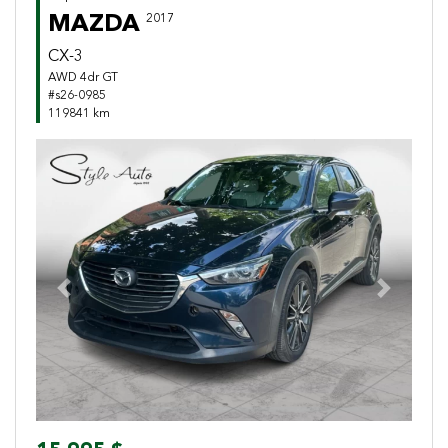
MAZDA
2017
CX-3
AWD 4dr GT
#s26-0985
119841 km
Previous
Next