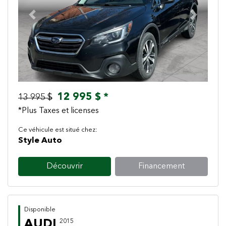
Previous
Next
12 995 $ *
13 995 $
*Plus Taxes et licenses
Ce véhicule est situé chez:
Style Auto
Découvrir
Financement
Disponible
AUDI
2015