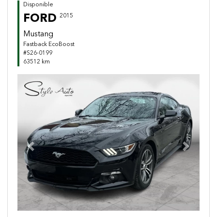
Disponible
FORD
2015
Mustang
Fastback EcoBoost
#S26-0199
63512 km
Previous
Next