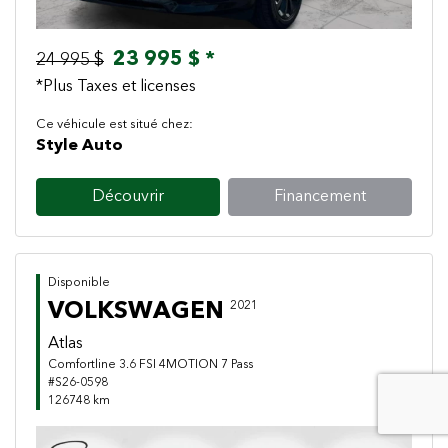
23 995 $ *
24 995 $
*Plus Taxes et licenses
Ce véhicule est situé chez:
Style Auto
Découvrir
Financement
Disponible
VOLKSWAGEN
2021
Atlas
Comfortline 3.6 FSI 4MOTION 7 Pass
#S26-0598
126748 km