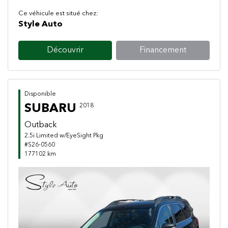
Ce véhicule est situé chez:
Style Auto
Découvrir
Financement
Disponible
SUBARU
2018
Outback
2.5i Limited w/EyeSight Pkg
#S26-0560
177102 km