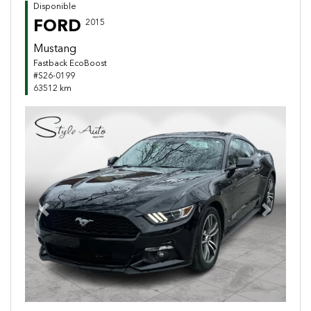
Disponible
FORD
2015
Mustang
Fastback EcoBoost
#S26-0199
63512 km
Previous
Next