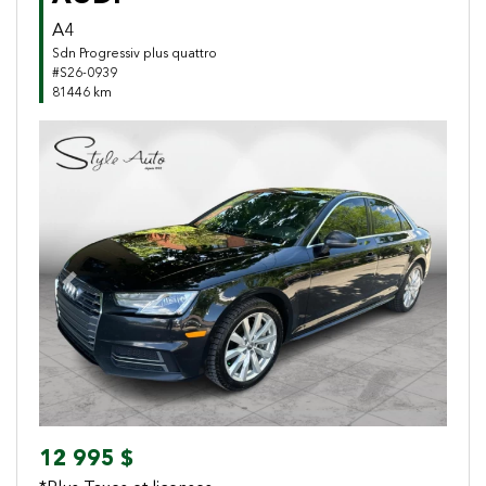
A4
Sdn Progressiv plus quattro
#S26-0939
81446 km
Previous
Next
12 995 $