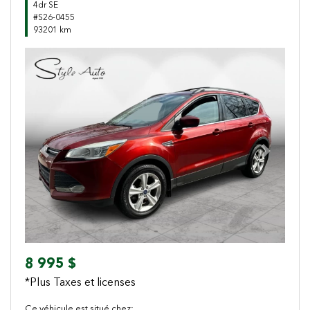
4dr SE
#S26-0455
93201 km
Previous
Next
8 995 $
*Plus Taxes et licenses
Ce véhicule est situé chez: