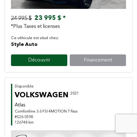
23 995 $ *
24 995 $
*Plus Taxes et licenses
Ce véhicule est situé chez:
Style Auto
Découvrir
Financement
Disponible
VOLKSWAGEN
2021
Atlas
Comfortline 3.6 FSI 4MOTION 7 Pass
#S26-0598
126748 km