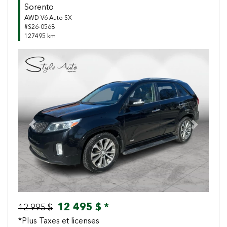
Sorento
AWD V6 Auto SX
#S26-0568
127495 km
Previous
Next
12 495 $ *
12 995 $
*Plus Taxes et licenses