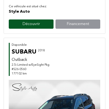
Ce véhicule est situé chez:
Style Auto
Découvrir
Financement
Disponible
SUBARU
2018
Outback
2.5i Limited w/EyeSight Pkg
#S26-0560
177102 km