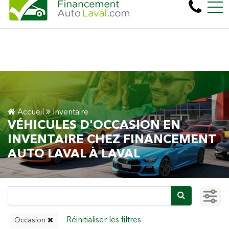
Plus de 600 véhicules! 100% Approuvé Prêt aut
EN
450, boul. Cartier Ouest, Laval, QC, CA H7N 2L6
Accueil
Inventaire
VÉHICULES D'OCCASION EN
INVENTAIRE CHEZ FINANCEMENT
AUTO LAVAL À LAVAL
Occasion