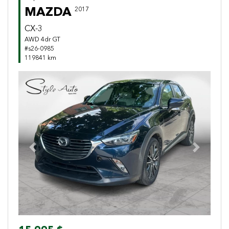
MAZDA
2017
CX-3
AWD 4dr GT
#s26-0985
119841 km
Previous
Next