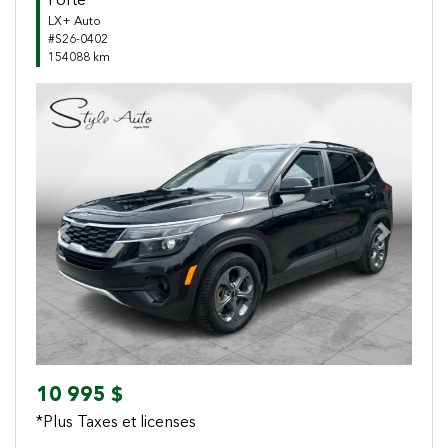
Forte
LX+ Auto
#S26-0402
154088 km
Previous
Next
10 995 $
*Plus Taxes et licenses