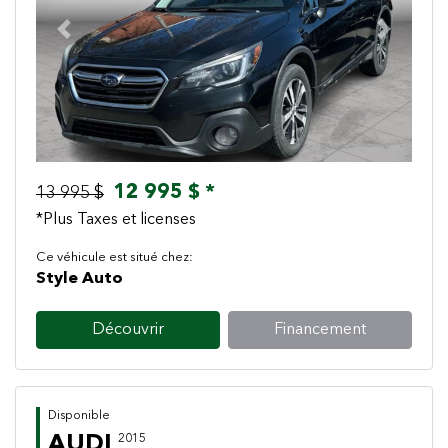
Previous
Next
12 995 $ *
13 995 $
*Plus Taxes et licenses
Ce véhicule est situé chez:
Style Auto
Découvrir
Financement
Disponible
AUDI
2015