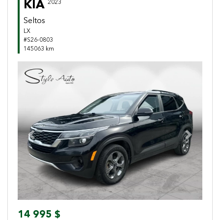
KIA
2023
Seltos
LX
#S26-0803
145063 km
Previous
Next
14 995 $