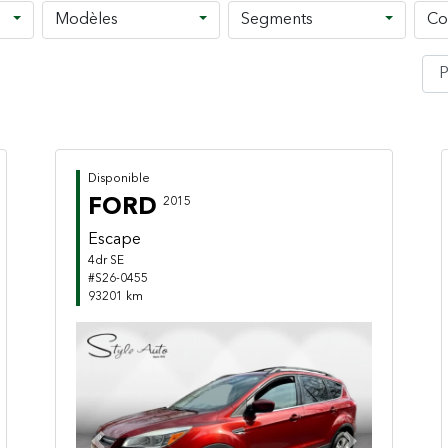
Modèles
Segments
Co
Disponible
FORD
2015
Escape
4dr SE
#S26-0455
93201 km