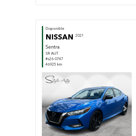
Disponible
NISSAN
2021
Sentra
SR AUT
#s26-0747
46925 km
Previous
Next