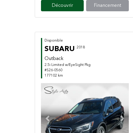
Découvrir
Financement
Disponible
SUBARU
2018
Outback
2.5i Limited w/EyeSight Pkg
#S26-0560
177102 km
Previous
Next