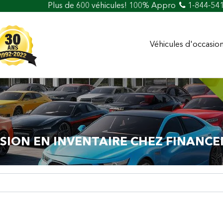
de 600 véhicules! 100% Approuvé Prêt auto et crédit facile
1-844-54
Véhicules d'occasio
SION EN INVENTAIRE CHEZ FINANCE