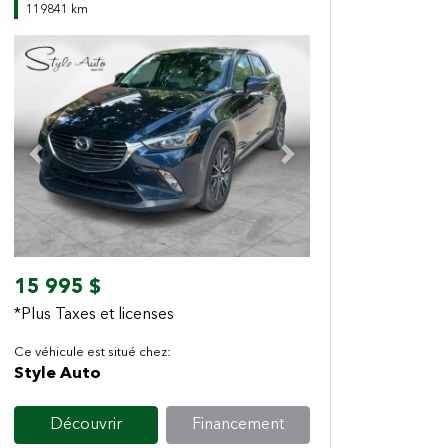
119841 km
Previous
Next
15 995 $
*Plus Taxes et licenses
Ce véhicule est situé chez:
Style Auto
Découvrir
Financement