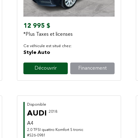
12 995 $
*Plus Taxes et licenses
Ce véhicule est situé chez:
Style Auto
Découvrir
Financement
Disponible
AUDI
2018
A4
2.0 TFSI quattro Komfort S tronic
#S26-0981