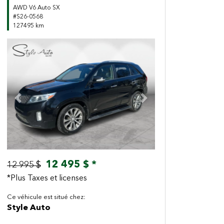
AWD V6 Auto SX
#S26-0568
127495 km
Previous
Next
12 495 $ *
12 995 $
*Plus Taxes et licenses
Ce véhicule est situé chez:
Style Auto