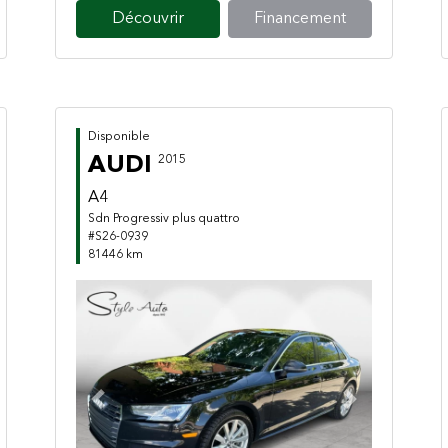
Découvrir
Financement
Disponible
AUDI
2015
A4
Sdn Progressiv plus quattro
#S26-0939
81446 km
Previous
Next