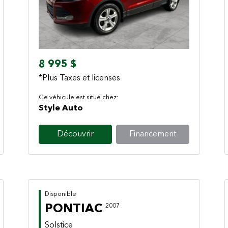
Previous
Next
8 995 $
*Plus Taxes et licenses
Ce véhicule est situé chez:
Style Auto
Découvrir
Financement
Disponible
PONTIAC
2007
Solstice