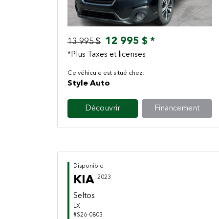
12 995 $ *
13 995 $
*Plus Taxes et licenses
Ce véhicule est situé chez:
Style Auto
Découvrir
Financement
Disponible
KIA
2023
Seltos
LX
#S26-0803