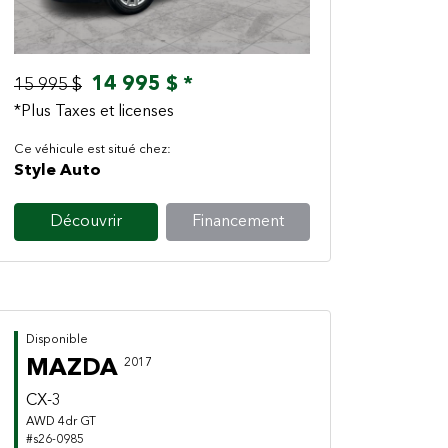
14 995 $ *
15 995 $
*Plus Taxes et licenses
Ce véhicule est situé chez:
Style Auto
Découvrir
Financement
Disponible
MAZDA
2017
CX-3
AWD 4dr GT
#s26-0985