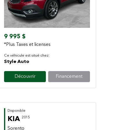
Previous
Next
9 995 $
*Plus Taxes et licenses
Ce véhicule est situé chez:
Style Auto
Découvrir
Financement
Disponible
KIA
2015
Sorento