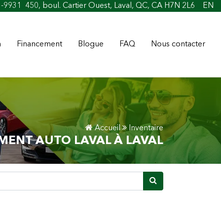
1-9931
450, boul. Cartier Ouest, Laval, QC, CA H7N 2L6
EN
n
Financement
Blogue
FAQ
Nous contacter
Accueil
Inventaire
MENT AUTO LAVAL À LAVAL