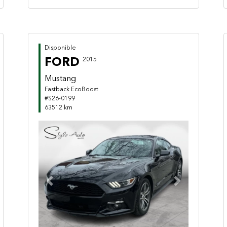
Disponible
FORD
2015
Mustang
Fastback EcoBoost
#S26-0199
63512 km
Previous
Next